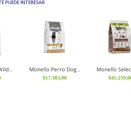
TE PUEDE INTERESAR
ild...
Monello Perro Dog...
Monello Select
0
$17.383,00
$45.259,0