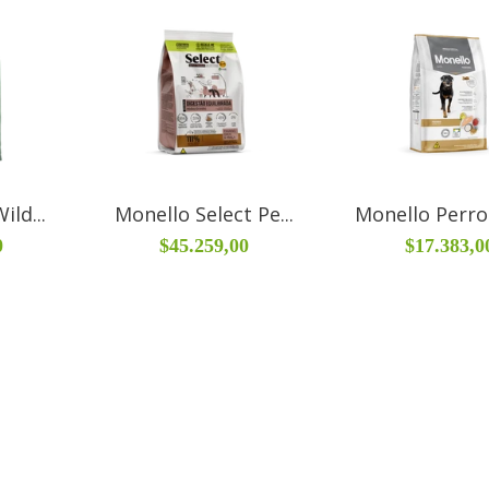
ild...
Monello Select Pe...
Monello Perro 
0
$45.259,00
$17.383,0