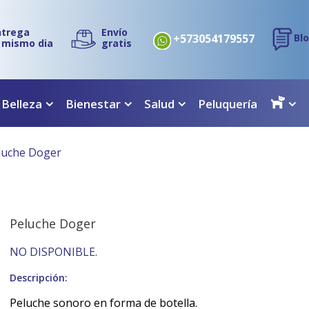
ntrega
Envío
+573054179557
Bl
l mismo dia
gratis
 Belleza
Bienestar
Salud
Peluquería
luche Doger
Peluche Doger
NO DISPONIBLE.
Descripción:
Peluche sonoro en forma de botella.