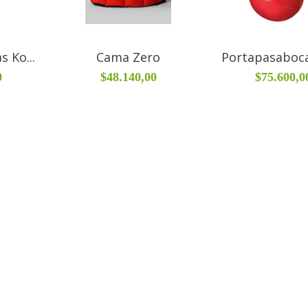
 Ko...
Cama Zero
Portapasabocas
0
$48.140,00
$75.600,0