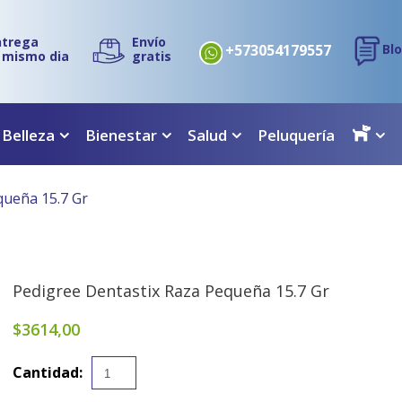
ntrega
Envío
+573054179557
Bl
l mismo dia
gratis
 Belleza
Bienestar
Salud
Peluquería
queña 15.7 Gr
Pedigree Dentastix Raza Pequeña 15.7 Gr
$3614,00
Cantidad: