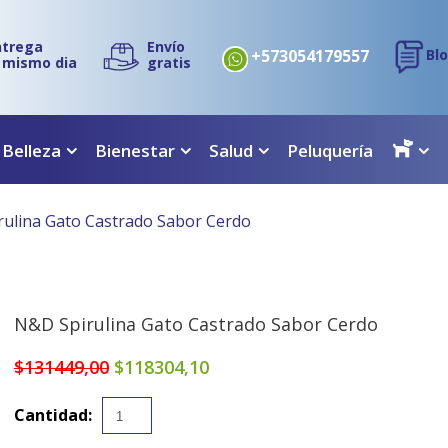
ntrega
Envío
+573054179557
Bl
l mismo dia
gratis
 Belleza
Bienestar
Salud
Peluquería
ulina Gato Castrado Sabor Cerdo
N&D Spirulina Gato Castrado Sabor Cerdo
$131449,00
$118304,10
Cantidad: