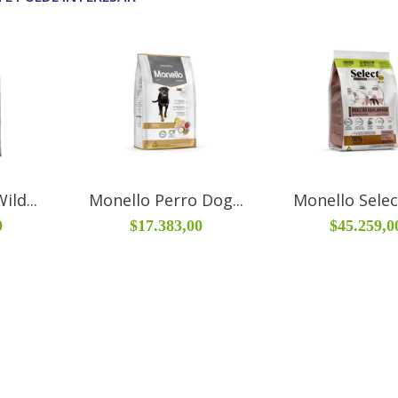
ild...
Monello Perro Dog...
Monello Select
0
$17.383,00
$45.259,0