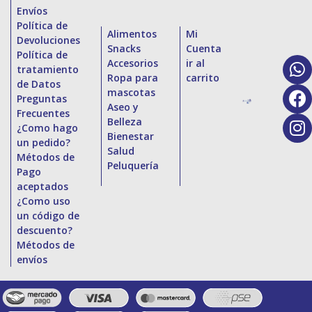
Envíos
Política de
Alimentos
Mi
Devoluciones
Snacks
Cuenta
Política de
Accesorios
ir al
tratamiento
Ropa para
carrito
de Datos
mascotas
Preguntas
Aseo y
Frecuentes
Belleza
¿Como hago
Bienestar
un pedido?
Salud
Métodos de
Peluquería
Pago
aceptados
¿Como uso
un código de
descuento?
Métodos de
envíos