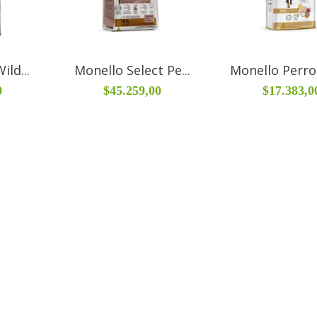
ild...
Monello Select Pe...
Monello Perro 
0
$45.259,00
$17.383,0